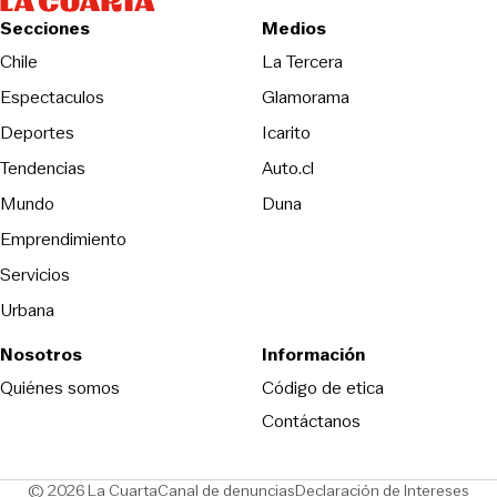
Secciones
Medios
Opens in new wind
Chile
La Tercera
Espectaculos
Glamorama
Opens in new window
Deportes
Icarito
Opens in new window
Tendencias
Auto.cl
Opens in new window
Mundo
Duna
Emprendimiento
Servicios
Urbana
Nosotros
Información
Opens in new
Quiénes somos
Código de etica
Contáctanos
Opens in new window
Ope
© 2026 La Cuarta
Canal de denuncias
Declaración de Intereses