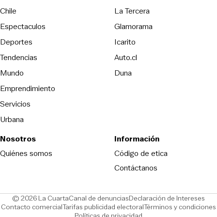
Opens in new wind
Chile
La Tercera
Espectaculos
Glamorama
Opens in new window
Deportes
Icarito
Opens in new window
Tendencias
Auto.cl
Opens in new window
Mundo
Duna
Emprendimiento
Servicios
Urbana
Nosotros
Información
Opens in new
Quiénes somos
Código de etica
Contáctanos
Opens in new window
Ope
© 2026 La Cuarta
Canal de denuncias
Declaración de Intereses
Opens in new window
Opens in new window
Contacto comercial
Tarifas publicidad electoral
Términos y condiciones
Políticas de privacidad