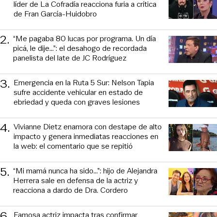
líder de La Cofradía reacciona furia a crítica
de Fran García-Huidobro
2
.
“Me pagaba 80 lucas por programa. Un día
picá, le dije...”: el desahogo de recordada
panelista del late de JC Rodríguez
3
.
Emergencia en la Ruta 5 Sur: Nelson Tapia
sufre accidente vehicular en estado de
ebriedad y queda con graves lesiones
4
.
Vivianne Dietz enamora con destape de alto
impacto y genera inmediatas reacciones en
la web: el comentario que se repitió
5
.
“Mi mamá nunca ha sido...”: hijo de Alejandra
Herrera sale en defensa de la actriz y
reacciona a dardo de Dra. Cordero
6
.
Famosa actriz impacta tras confirmar