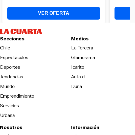
Secciones
Medios
Opens in new wind
Chile
La Tercera
Espectaculos
Glamorama
Opens in new window
Deportes
Icarito
Opens in new window
Tendencias
Auto.cl
Opens in new window
Mundo
Duna
Emprendimiento
Servicios
Urbana
Nosotros
Información