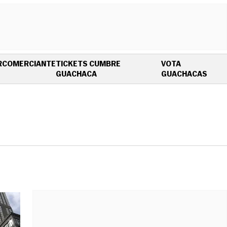
R
COMERCIANTE
TICKETS CUMBRE
VOTA
OPENS IN NEW WINDOW
OPEN
GUACHACA
GUACHACAS