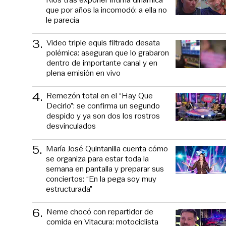
que por años la incomodó: a ella no
le parecía
3
.
Video triple equis filtrado desata
polémica: aseguran que lo grabaron
dentro de importante canal y en
plena emisión en vivo
4
.
Remezón total en el “Hay Que
Decirlo”: se confirma un segundo
despido y ya son dos los rostros
desvinculados
5
.
María José Quintanilla cuenta cómo
se organiza para estar toda la
semana en pantalla y preparar sus
conciertos: “En la pega soy muy
estructurada”
6
.
Neme chocó con repartidor de
comida en Vitacura: motociclista