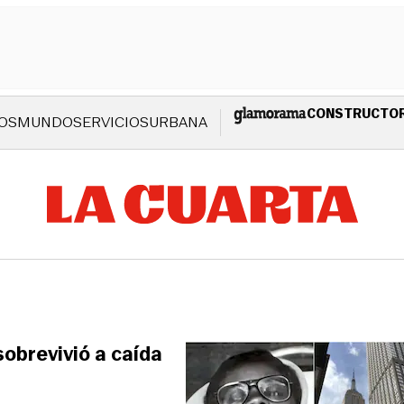
CONSTRUCTO
OS
MUNDO
SERVICIOS
URBANA
sobrevivió a caída