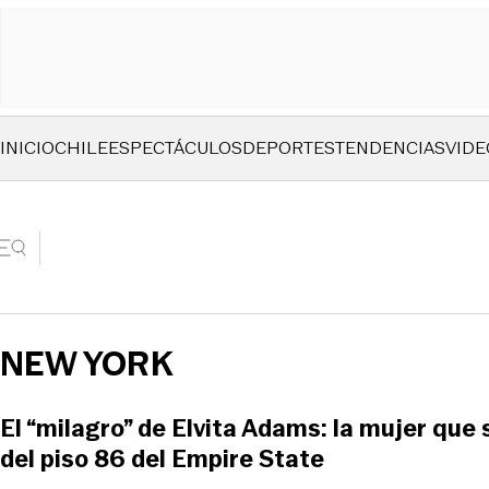
INICIO
CHILE
ESPECTÁCULOS
DEPORTES
TENDENCIAS
VIDE
NEW YORK
El “milagro” de Elvita Adams: la mujer que 
del piso 86 del Empire State