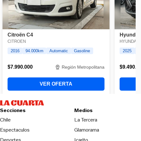
Secciones
Medios
Opens in new wind
Chile
La Tercera
Espectaculos
Glamorama
Opens in new window
Deportes
Icarito