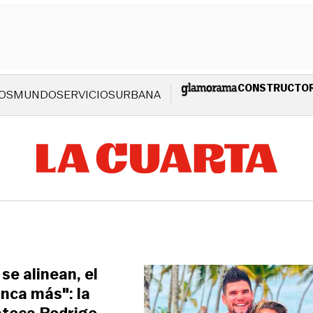
CONSTRUCTO
OS
MUNDO
SERVICIOS
URBANA
se alinean, el
unca más": la