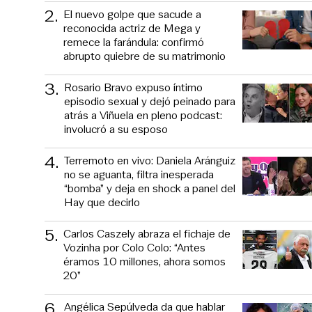
2
.
El nuevo golpe que sacude a
reconocida actriz de Mega y
remece la farándula: confirmó
abrupto quiebre de su matrimonio
3
.
Rosario Bravo expuso íntimo
episodio sexual y dejó peinado para
atrás a Viñuela en pleno podcast:
involucró a su esposo
4
.
Terremoto en vivo: Daniela Aránguiz
no se aguanta, filtra inesperada
“bomba” y deja en shock a panel del
Hay que decirlo
5
.
Carlos Caszely abraza el fichaje de
Vozinha por Colo Colo: “Antes
éramos 10 millones, ahora somos
20”
6
.
Angélica Sepúlveda da que hablar