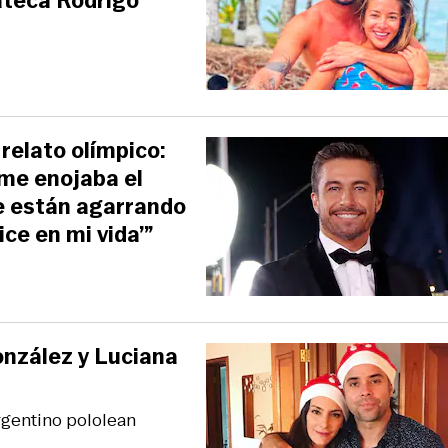
rateca Rodrigo
relato olímpico:
me enojaba el
me están agarrando
ce en mi vida’”
nzález y Luciana
rgentino pololean