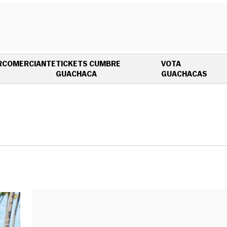
R
COMERCIANTE
TICKETS CUMBRE
VOTA
OPENS IN NEW WINDOW
OPEN
GUACHACA
GUACHACAS