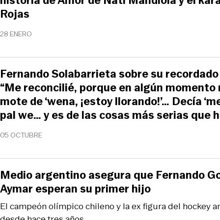
historia de Amor de Nati Mandiola y el ka
Rojas
28 ENERO
Fernando Solabarrieta sobre su recordado 
“Me reconcilié, porque en algún momento 
mote de ‘wena, ¡estoy llorando!’… Decía ‘
pal we… y es de las cosas más serias que hi
05 OCTUBRE
Medio argentino asegura que Fernando Go
Aymar esperan su primer hijo
El campeón olímpico chileno y la ex figura del hockey a
desde hace tres años.