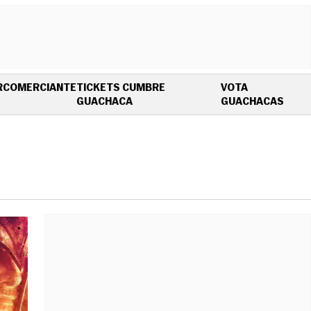
R
COMERCIANTE
TICKETS CUMBRE
VOTA
OPENS IN NEW WINDOW
OPEN
GUACHACA
GUACHACAS