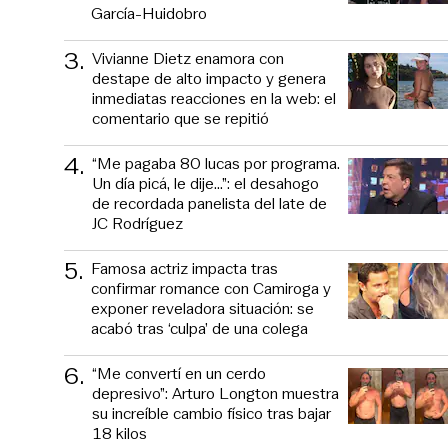
García-Huidobro
3
.
Vivianne Dietz enamora con
destape de alto impacto y genera
inmediatas reacciones en la web: el
comentario que se repitió
4
.
“Me pagaba 80 lucas por programa.
Un día picá, le dije...”: el desahogo
de recordada panelista del late de
JC Rodríguez
5
.
Famosa actriz impacta tras
confirmar romance con Camiroga y
exponer reveladora situación: se
acabó tras ‘culpa’ de una colega
6
.
“Me convertí en un cerdo
depresivo”: Arturo Longton muestra
su increíble cambio físico tras bajar
18 kilos