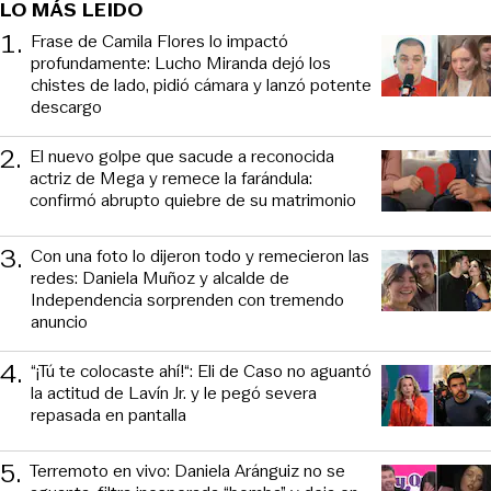
LO MÁS LEIDO
1
.
Frase de Camila Flores lo impactó
profundamente: Lucho Miranda dejó los
chistes de lado, pidió cámara y lanzó potente
descargo
2
.
El nuevo golpe que sacude a reconocida
actriz de Mega y remece la farándula:
confirmó abrupto quiebre de su matrimonio
3
.
Con una foto lo dijeron todo y remecieron las
redes: Daniela Muñoz y alcalde de
Independencia sorprenden con tremendo
anuncio
4
.
“¡Tú te colocaste ahí!“: Eli de Caso no aguantó
la actitud de Lavín Jr. y le pegó severa
repasada en pantalla
5
.
Terremoto en vivo: Daniela Aránguiz no se