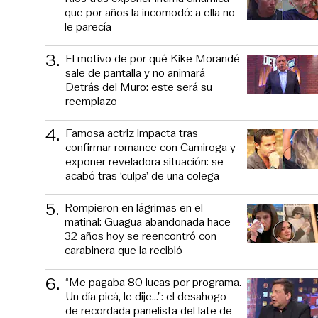
que por años la incomodó: a ella no
le parecía
3
.
El motivo de por qué Kike Morandé
sale de pantalla y no animará
Detrás del Muro: este será su
reemplazo
4
.
Famosa actriz impacta tras
confirmar romance con Camiroga y
exponer reveladora situación: se
acabó tras ‘culpa’ de una colega
5
.
Rompieron en lágrimas en el
matinal: Guagua abandonada hace
32 años hoy se reencontró con
carabinera que la recibió
6
.
“Me pagaba 80 lucas por programa.
Un día picá, le dije...”: el desahogo
de recordada panelista del late de