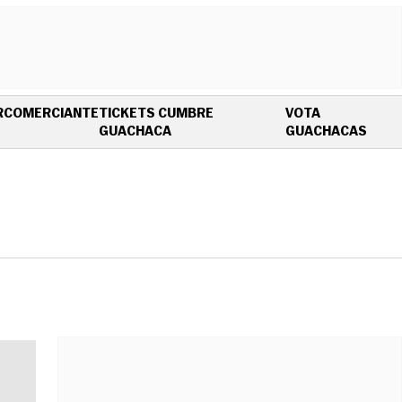
R
COMERCIANTE
TICKETS CUMBRE
VOTA
OPENS IN NEW WINDOW
OPEN
GUACHACA
GUACHACAS