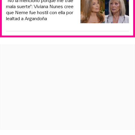
“No la menciono porque me trae
mala suerte”: Viviana Nunes cree
que Neme fue hostil con ella por
lealtad a Argandoña