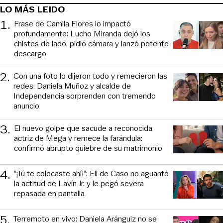
LO MÁS LEIDO
1
.
Frase de Camila Flores lo impactó
profundamente: Lucho Miranda dejó los
chistes de lado, pidió cámara y lanzó potente
descargo
2
.
Con una foto lo dijeron todo y remecieron las
redes: Daniela Muñoz y alcalde de
Independencia sorprenden con tremendo
anuncio
3
.
El nuevo golpe que sacude a reconocida
actriz de Mega y remece la farándula:
confirmó abrupto quiebre de su matrimonio
4
.
“¡Tú te colocaste ahí!“: Eli de Caso no aguantó
la actitud de Lavín Jr. y le pegó severa
repasada en pantalla
5
.
Terremoto en vivo: Daniela Aránguiz no se