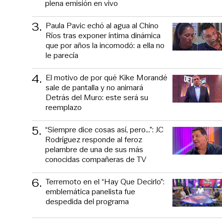
plena emisión en vivo
3
.
Paula Pavic echó al agua al Chino
Ríos tras exponer íntima dinámica
que por años la incomodó: a ella no
le parecía
4
.
El motivo de por qué Kike Morandé
sale de pantalla y no animará
Detrás del Muro: este será su
reemplazo
5
.
“Siempre dice cosas así, pero...”: JC
Rodríguez responde al feroz
pelambre de una de sus más
conocidas compañeras de TV
6
.
Terremoto en el “Hay Que Decirlo”:
emblemática panelista fue
despedida del programa