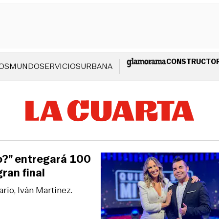
CONSTRUCTO
OS
MUNDO
SERVICIOS
URBANA
o?” entregará 100
ran final
rio, Iván Martínez.