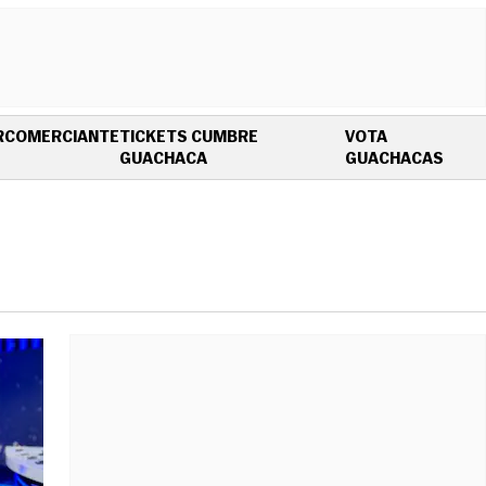
R
COMERCIANTE
TICKETS CUMBRE
VOTA
OPENS IN NEW WINDOW
OPEN
GUACHACA
GUACHACAS