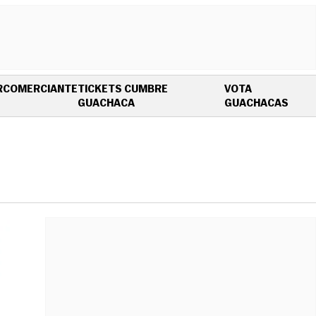
R
COMERCIANTE
TICKETS CUMBRE
VOTA
OPENS IN NEW WINDOW
OPEN
GUACHACA
GUACHACAS