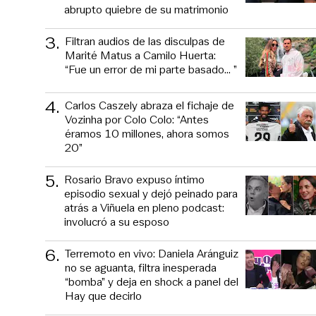
abrupto quiebre de su matrimonio
3
.
Filtran audios de las disculpas de
Marité Matus a Camilo Huerta:
“Fue un error de mi parte basado... ”
4
.
Carlos Caszely abraza el fichaje de
Vozinha por Colo Colo: “Antes
éramos 10 millones, ahora somos
20”
5
.
Rosario Bravo expuso íntimo
episodio sexual y dejó peinado para
atrás a Viñuela en pleno podcast:
involucró a su esposo
6
.
Terremoto en vivo: Daniela Aránguiz
no se aguanta, filtra inesperada
“bomba” y deja en shock a panel del
Hay que decirlo