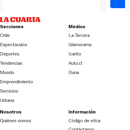
Secciones
Medios
Opens in new wind
Chile
La Tercera
Espectaculos
Glamorama
Opens in new window
Deportes
Icarito
Opens in new window
Tendencias
Auto.cl
Opens in new window
Mundo
Duna
Emprendimiento
Servicios
Urbana
Nosotros
Información
Opens in new
Quiénes somos
Código de etica
Contáctanos