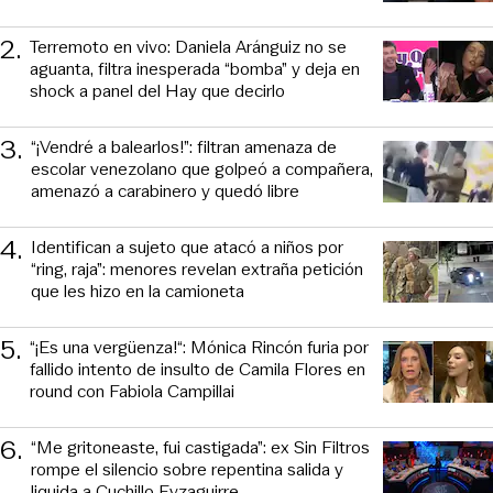
2
.
Terremoto en vivo: Daniela Aránguiz no se
aguanta, filtra inesperada “bomba” y deja en
shock a panel del Hay que decirlo
3
.
“¡Vendré a balearlos!”: filtran amenaza de
escolar venezolano que golpeó a compañera,
amenazó a carabinero y quedó libre
4
.
Identifican a sujeto que atacó a niños por
“ring, raja”: menores revelan extraña petición
que les hizo en la camioneta
5
.
“¡Es una vergüenza!“: Mónica Rincón furia por
fallido intento de insulto de Camila Flores en
round con Fabiola Campillai
6
.
“Me gritoneaste, fui castigada”: ex Sin Filtros
rompe el silencio sobre repentina salida y
liquida a Cuchillo Eyzaguirre