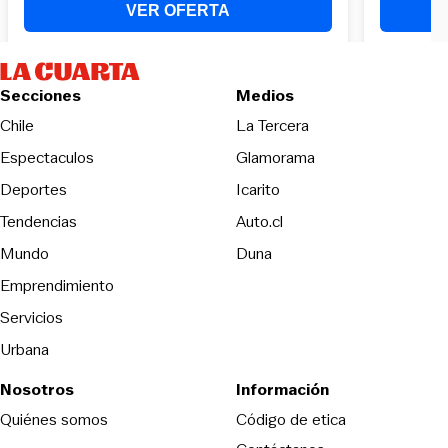
Secciones
Medios
Opens in new wind
Chile
La Tercera
Espectaculos
Glamorama
Opens in new window
Deportes
Icarito
Opens in new window
Tendencias
Auto.cl
Opens in new window
Mundo
Duna
Emprendimiento
Servicios
Urbana
Nosotros
Información
Opens in new
Quiénes somos
Código de etica