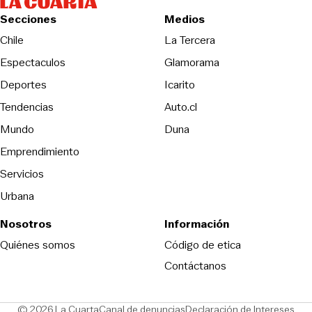
Secciones
Medios
Opens in new wind
Chile
La Tercera
Espectaculos
Glamorama
Opens in new window
Deportes
Icarito
Opens in new window
Tendencias
Auto.cl
Opens in new window
Mundo
Duna
Emprendimiento
Servicios
Urbana
Nosotros
Información
Opens in new
Quiénes somos
Código de etica
Contáctanos
Opens in new window
Ope
© 2026 La Cuarta
Canal de denuncias
Declaración de Intereses