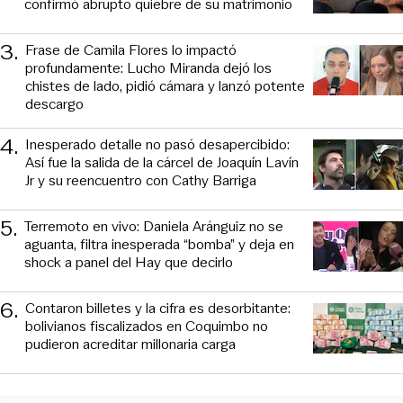
confirmó abrupto quiebre de su matrimonio
3
.
Frase de Camila Flores lo impactó
profundamente: Lucho Miranda dejó los
chistes de lado, pidió cámara y lanzó potente
descargo
4
.
Inesperado detalle no pasó desapercibido:
Así fue la salida de la cárcel de Joaquín Lavín
Jr y su reencuentro con Cathy Barriga
5
.
Terremoto en vivo: Daniela Aránguiz no se
aguanta, filtra inesperada “bomba” y deja en
shock a panel del Hay que decirlo
6
.
Contaron billetes y la cifra es desorbitante:
bolivianos fiscalizados en Coquimbo no
pudieron acreditar millonaria carga