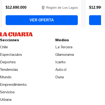
Secciones
Medios
Opens in new wind
Chile
La Tercera
Espectaculos
Glamorama
Opens in new window
Deportes
Icarito
Opens in new window
Tendencias
Auto.cl
Opens in new window
Mundo
Duna
Emprendimiento
Servicios
Urbana