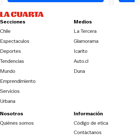
Secciones
Medios
Opens in new wind
Chile
La Tercera
Espectaculos
Glamorama
Opens in new window
Deportes
Icarito
Opens in new window
Tendencias
Auto.cl
Opens in new window
Mundo
Duna
Emprendimiento
Servicios
Urbana
Nosotros
Información
Opens in new
Quiénes somos
Código de etica
Contáctanos