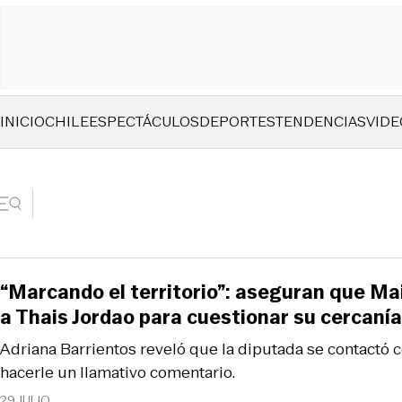
INICIO
CHILE
ESPECTÁCULOS
DEPORTES
TENDENCIAS
VIDE
“Marcando el territorio”: aseguran que Mai
a Thais Jordao para cuestionar su cercaní
Adriana Barrientos reveló que la diputada se contactó c
hacerle un llamativo comentario.
29 JULIO