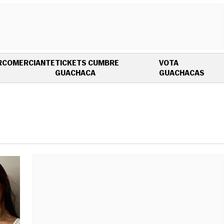
R
COMERCIANTE
TICKETS CUMBRE
VOTA
OPENS IN NEW WINDOW
OPEN
GUACHACA
GUACHACAS