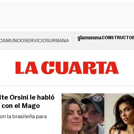
CONSTRUCTO
OS
MUNDO
SERVICIOS
URBANA
te Orsini le habló
a con el Mago
on la brasileña para