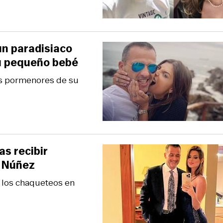
un paradisiaco
su pequeño bebé
os pormenores de su
as recibir
n Núñez
a los chaqueteos en