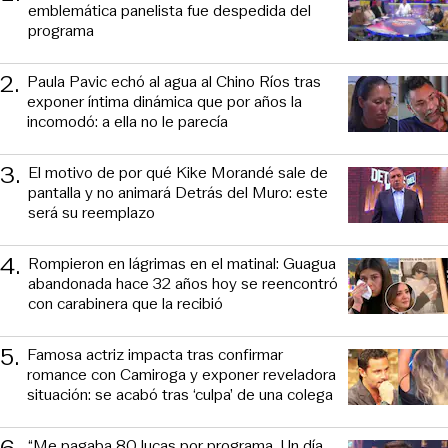
emblemática panelista fue despedida del
programa
2
.
Paula Pavic echó al agua al Chino Ríos tras
exponer íntima dinámica que por años la
incomodó: a ella no le parecía
3
.
El motivo de por qué Kike Morandé sale de
pantalla y no animará Detrás del Muro: este
será su reemplazo
4
.
Rompieron en lágrimas en el matinal: Guagua
abandonada hace 32 años hoy se reencontró
con carabinera que la recibió
5
.
Famosa actriz impacta tras confirmar
romance con Camiroga y exponer reveladora
situación: se acabó tras ‘culpa’ de una colega
“Me pagaba 80 lucas por programa. Un día