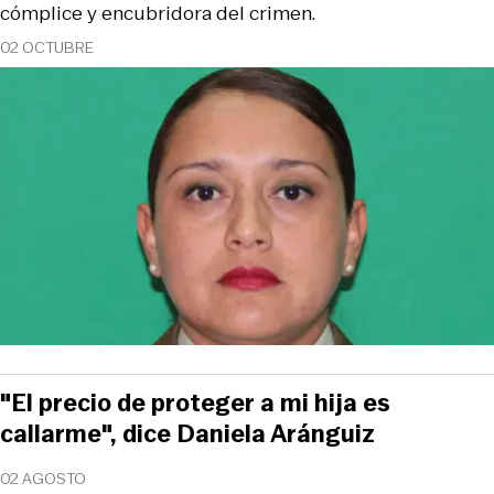
cómplice y encubridora del crimen.
02 OCTUBRE
"El precio de proteger a mi hija es
callarme", dice Daniela Aránguiz
02 AGOSTO