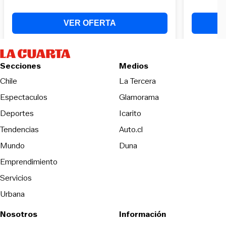
Secciones
Medios
Opens in new wind
Chile
La Tercera
Espectaculos
Glamorama
Opens in new window
Deportes
Icarito
Opens in new window
Tendencias
Auto.cl
Opens in new window
Mundo
Duna
Emprendimiento
Servicios
Urbana
Nosotros
Información