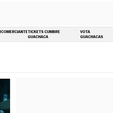
R
COMERCIANTE
TICKETS CUMBRE
VOTA
OPENS IN NEW WINDOW
OPEN
GUACHACA
GUACHACAS