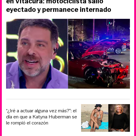
en Vitacura: motociclista salió
eyectado y permanece internado
“¿Iré a actuar alguna vez más?”: el
día en que a Katyna Huberman se
le rompió el corazón