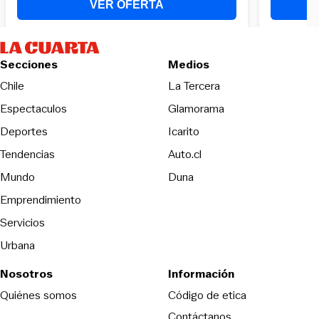
Secciones
Medios
Opens in new wind
Chile
La Tercera
Espectaculos
Glamorama
Opens in new window
Deportes
Icarito
Opens in new window
Tendencias
Auto.cl
Opens in new window
Mundo
Duna
Emprendimiento
Servicios
Urbana
Nosotros
Información
Opens in new
Quiénes somos
Código de etica
Contáctanos