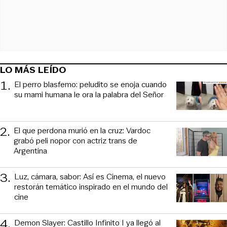
LO MÁS LEÍDO
1
.
El perro blasfemo: peludito se enoja cuando
su mami humana le ora la palabra del Señor
2
.
El que perdona murió en la cruz: Vardoc
grabó peli nopor con actriz trans de
Argentina
3
.
Luz, cámara, sabor: Así es Cinema, el nuevo
restorán temático inspirado en el mundo del
cine
4
.
Demon Slayer: Castillo Infinito I ya llegó al