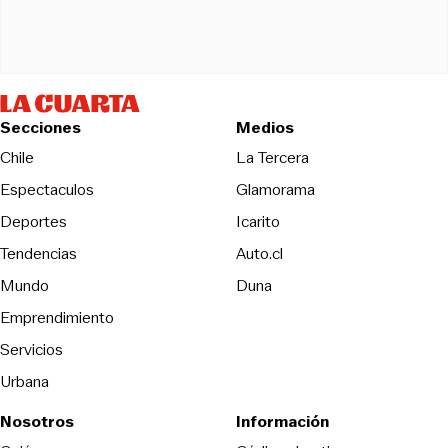
Secciones
Medios
Opens in new wind
Chile
La Tercera
Espectaculos
Glamorama
Opens in new window
Deportes
Icarito
Opens in new window
Tendencias
Auto.cl
Opens in new window
Mundo
Duna
Emprendimiento
Servicios
Urbana
Nosotros
Información