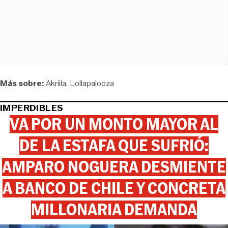
Más sobre:
Akriila
Lollapalooza
IMPERDIBLES
VA POR UN MONTO MAYOR AL
DE LA ESTAFA QUE SUFRIÓ:
AMPARO NOGUERA DESMIENTE
A BANCO DE CHILE Y CONCRETA
MILLONARIA DEMANDA