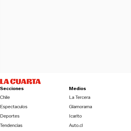
Secciones
Medios
Opens in new wind
Chile
La Tercera
Espectaculos
Glamorama
Opens in new window
Deportes
Icarito
Opens in new window
Tendencias
Auto.cl