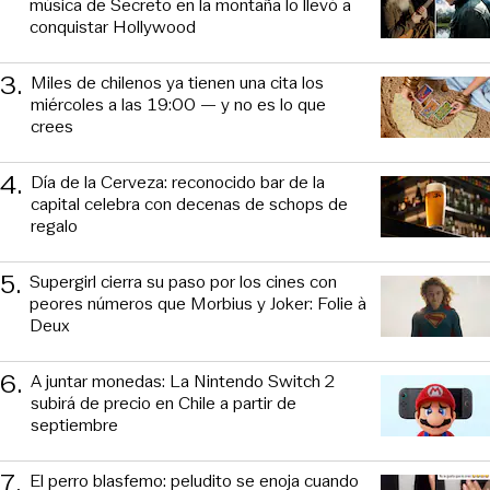
música de Secreto en la montaña lo llevó a
conquistar Hollywood
3
.
Miles de chilenos ya tienen una cita los
miércoles a las 19:00 — y no es lo que
crees
4
.
Día de la Cerveza: reconocido bar de la
capital celebra con decenas de schops de
regalo
5
.
Supergirl cierra su paso por los cines con
peores números que Morbius y Joker: Folie à
Deux
6
.
A juntar monedas: La Nintendo Switch 2
subirá de precio en Chile a partir de
septiembre
7
.
El perro blasfemo: peludito se enoja cuando