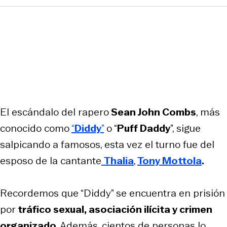
El escándalo del rapero
Sean John Combs
, más
conocido como
“
Diddy
”
o “
Puff Daddy
”, sigue
salpicando a famosos, esta vez el turno fue del
esposo de la cantante
Thalia
,
Tony Mottola
.
Recordemos que “Diddy” se encuentra en prisión
por
tráfico sexual, asociación ilícita y crimen
organizado
. Además, cientos de personas lo