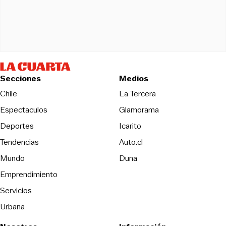
Secciones
Medios
Opens in new wind
Chile
La Tercera
Espectaculos
Glamorama
Opens in new window
Deportes
Icarito
Opens in new window
Tendencias
Auto.cl
Opens in new window
Mundo
Duna
Emprendimiento
Servicios
Urbana