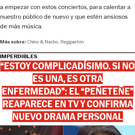
a empezar con estos conciertos, para calentar a
nuestro público de nuevo y que estén ansiosos
de más música.
Más sobre:
Chino & Nacho
Reggaetón
IMPERDIBLES
“ESTOY COMPLICADÍSIMO. SI NO
ES UNA, ES OTRA
ENFERMEDAD”: EL “PEÑETEÑE”
REAPARECE EN TV Y CONFIRMA
NUEVO DRAMA PERSONAL