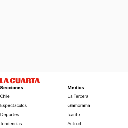
Secciones
Medios
Opens in new wind
Chile
La Tercera
Espectaculos
Glamorama
Opens in new window
Deportes
Icarito
Opens in new window
Tendencias
Auto.cl