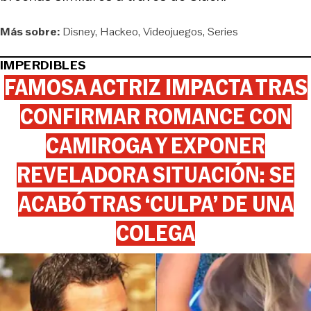
Más sobre:
Disney
Hackeo
Videojuegos
Series
IMPERDIBLES
FAMOSA ACTRIZ IMPACTA TRAS
CONFIRMAR ROMANCE CON
CAMIROGA Y EXPONER
REVELADORA SITUACIÓN: SE
ACABÓ TRAS ‘CULPA’ DE UNA
COLEGA