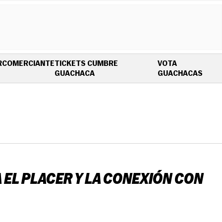
R
COMERCIANTE
TICKETS CUMBRE
VOTA
OPENS IN NEW WINDOW
OPEN
GUACHACA
GUACHACAS
EL PLACER Y LA CONEXIÓN CON