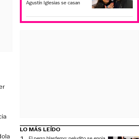
Agustín Iglesias se casan
er
cia
LO MÁS LEÍDO
dola
1
.
El perro blasfemo: peludito se enoja