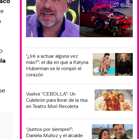
raco
ue
a
o
“¿Iré a actuar alguna vez
fía
más?”: el día en que a Katyna
Huberman se le rompió el
corazón
se
Vuelve “CEBOLLA”: Un
Culebrón para llorar de la risa
en Teatro Mori Recoleta
“¡Juntos por siempre!”:
Daniela Muñoz y el alcalde