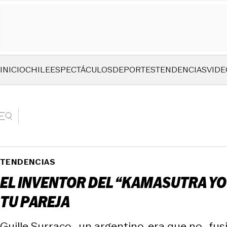
INICIO
CHILE
ESPECTÁCULOS
DEPORTES
TENDENCIAS
VIDE
TENDENCIAS
EL INVENTOR DEL “KAMASUTRA YO
TU PAREJA
Guille Surraco -un argentino, era que no- fu