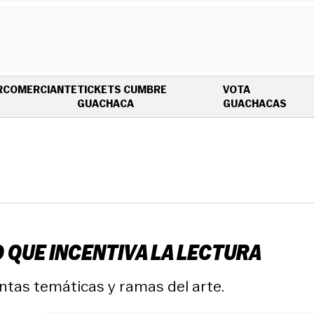
R
COMERCIANTE
TICKETS CUMBRE
VOTA
OPENS IN NEW WINDOW
OPEN
GUACHACA
GUACHACAS
O QUE INCENTIVA LA LECTURA
intas temáticas y ramas del arte.