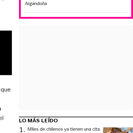
Argandoña
e que
a
el
LO MÁS LEÍDO
1
.
Miles de chilenos ya tienen una cita