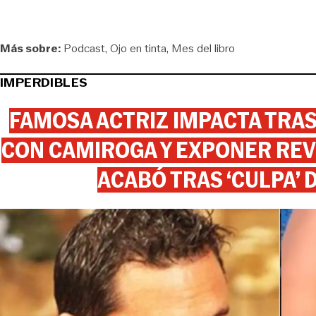
Más sobre:
Podcast
Ojo en tinta
Mes del libro
IMPERDIBLES
FAMOSA ACTRIZ IMPACTA TR
CON CAMIROGA Y EXPONER REV
ACABÓ TRAS ‘CULPA’ 