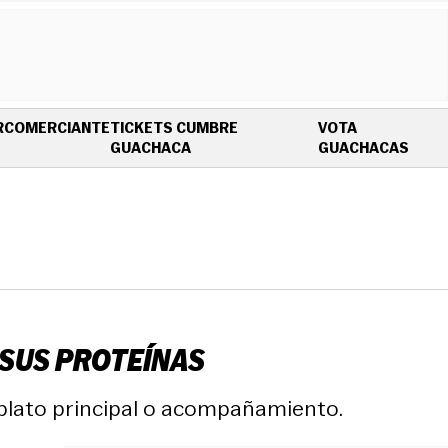
R
COMERCIANTE
TICKETS CUMBRE
VOTA
OPENS IN NEW WINDOW
OPEN
GUACHACA
GUACHACAS
 SUS PROTEÍNAS
 plato principal o acompañamiento.