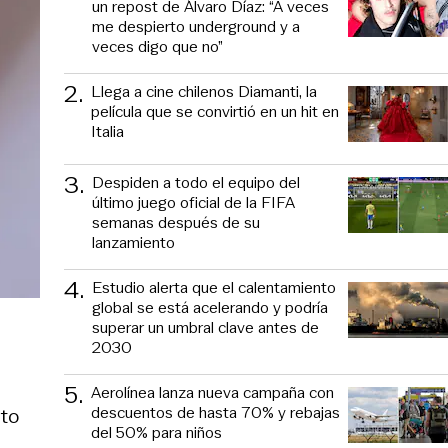
un repost de Álvaro Díaz: “A veces
me despierto underground y a
veces digo que no”
2
.
Llega a cine chilenos Diamanti, la
película que se convirtió en un hit en
Italia
3
.
Despiden a todo el equipo del
último juego oficial de la FIFA
semanas después de su
lanzamiento
4
.
Estudio alerta que el calentamiento
global se está acelerando y podría
superar un umbral clave antes de
2030
5
.
Aerolínea lanza nueva campaña con
descuentos de hasta 70% y rebajas
nto
del 50% para niños