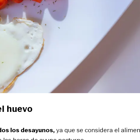
el huevo
odos los desayunos,
ya que se considera el alime
e las horas de ayuno nocturno.