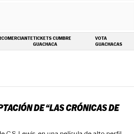
R
COMERCIANTE
TICKETS CUMBRE
VOTA
OPENS IN NEW WINDOW
OPEN
GUACHACA
GUACHACAS
PTACIÓN DE “LAS CRÓNICAS DE
C.S. Lewis, en una película de alto perfil