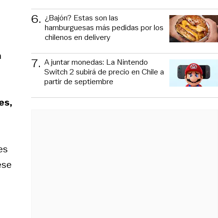
6
.
¿Bajón? Estas son las
hamburguesas más pedidas por los
chilenos en delivery
a
7
.
A juntar monedas: La Nintendo
Switch 2 subirá de precio en Chile a
partir de septiembre
es,
es
ese