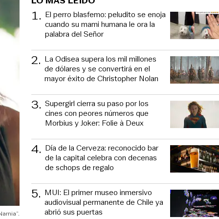
LO MÁS LEÍDO
1
.
El perro blasfemo: peludito se enoja
cuando su mami humana le ora la
palabra del Señor
2
.
La Odisea supera los mil millones
de dólares y se convertirá en el
mayor éxito de Christopher Nolan
3
.
Supergirl cierra su paso por los
cines con peores números que
Morbius y Joker: Folie à Deux
4
.
Día de la Cerveza: reconocido bar
de la capital celebra con decenas
de schops de regalo
5
.
MUI: El primer museo inmersivo
audiovisual permanente de Chile ya
abrió sus puertas
arnia”.