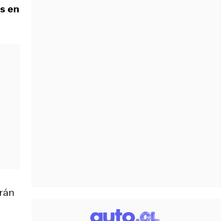
s en
drán