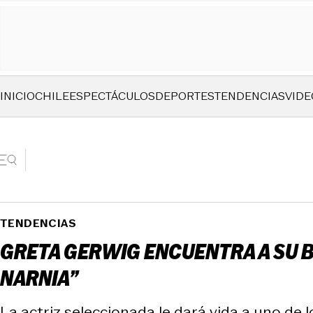
INICIO
CHILE
ESPECTÁCULOS
DEPORTES
TENDENCIAS
VIDE
TENDENCIAS
GRETA GERWIG ENCUENTRA A SU B
NARNIA”
La actriz seleccionada le dará vida a uno de 