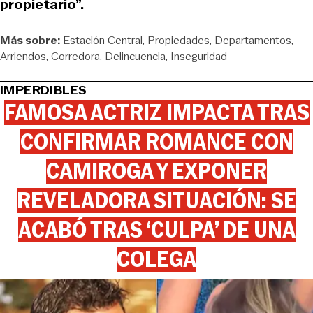
propietario”.
Más sobre:
Estación Central
Propiedades
Departamentos
Arriendos
Corredora
Delincuencia
Inseguridad
IMPERDIBLES
FAMOSA ACTRIZ IMPACTA TRAS
CONFIRMAR ROMANCE CON
CAMIROGA Y EXPONER
REVELADORA SITUACIÓN: SE
ACABÓ TRAS ‘CULPA’ DE UNA
COLEGA