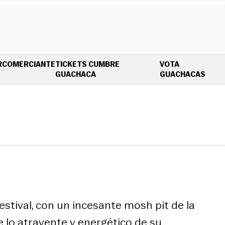
R
COMERCIANTE
TICKETS CUMBRE
VOTA
OPENS IN NEW WINDOW
OPEN
GUACHACA
GUACHACAS
stival, con un incesante mosh pit de la
 lo atrayente y energético de su