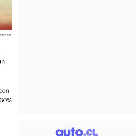
icooco.
e
un
 con
l 60%