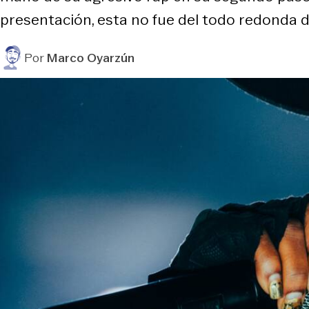
presentación, esta no fue del todo redonda 
Por
Marco Oyarzún