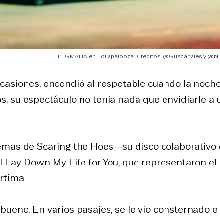
JPEGMAFIA en Lollapalooza. Créditos: @Guscanales y @N
ocasiones, encendió al respetable cuando la noch
s, su espectáculo no tenía nada que envidiarle a 
temas de
Scaring the Hoes
—su disco colaborativo
I Lay Down My Life for You
, que representaron e
artima
bueno. En varios pasajes, se le vio consternado e