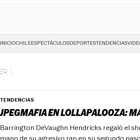
INICIO
CHILE
ESPECTÁCULOS
DEPORTES
TENDENCIAS
VIDE
TENDENCIAS
JPEGMAFIA EN LOLLAPALOOZA: M
Barrington DeVaughn Hendricks regaló el sho
mano de su agresivo rap en su segundo paso p