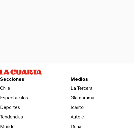
Secciones
Medios
Opens in new wind
Chile
La Tercera
Espectaculos
Glamorama
Opens in new window
Deportes
Icarito
Opens in new window
Tendencias
Auto.cl
Opens in new window
Mundo
Duna