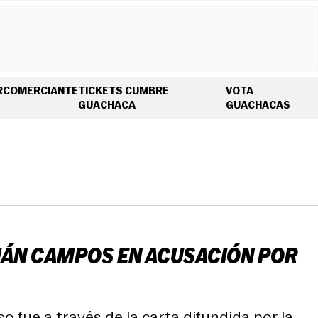
R
COMERCIANTE
TICKETS CUMBRE
VOTA
OPENS IN NEW WINDOW
OPEN
GUACHACA
GUACHACAS
STIÁN CAMPOS EN ACUSACIÓN POR
o fue a través de la carta difundida por la