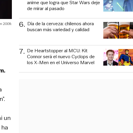
anime que logra que Star Wars deje
de mirar al pasado
6
.
Día de la cerveza: chilenos ahora
n 2009.
buscan más variedad y calidad
7
.
De Heartstopper al MCU: Kit
Connor será el nuevo Cyclops de
los X-Men en el Universo Marvel
m.
a
”.
i un
 ha