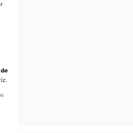
r
 de
iz.
es