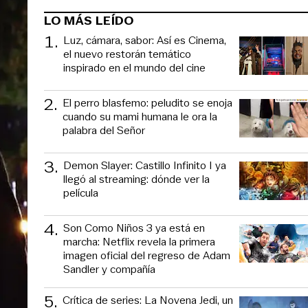
LO MÁS LEÍDO
1
.
Luz, cámara, sabor: Así es Cinema,
el nuevo restorán temático
inspirado en el mundo del cine
2
.
El perro blasfemo: peludito se enoja
cuando su mami humana le ora la
palabra del Señor
3
.
Demon Slayer: Castillo Infinito I ya
llegó al streaming: dónde ver la
película
4
.
Son Como Niños 3 ya está en
marcha: Netflix revela la primera
imagen oficial del regreso de Adam
Sandler y compañía
5
.
Crítica de series: La Novena Jedi, un