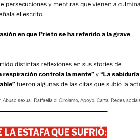
de persecuciones y mentiras que vienen a culmina
ñala el escrito.
sión en que Prieto se ha referido a la grave
ido distintas reflexiones en sus stories de
a respiración controla la mente”
y
“La sabiduría
sable”
fueron algunas de las citas que subió la actr
r
Abuso sexual
Raffaella di Girolamo
Apoyo
Carta
Redes social
 LA ESTAFA QUE SUFRIÓ: