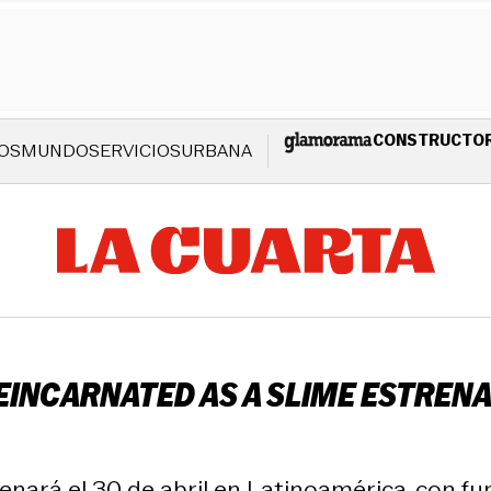
CONSTRUCTO
OS
MUNDO
SERVICIOS
URBANA
REINCARNATED AS A SLIME ESTRENA 
renará el 30 de abril en Latinoamérica, con f