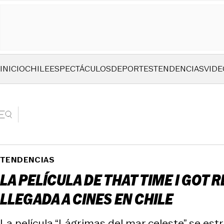
INICIO
CHILE
ESPECTÁCULOS
DEPORTES
TENDENCIAS
VIDE
TENDENCIAS
LA PELÍCULA DE THAT TIME I GOT 
LLEGADA A CINES EN CHILE
La película “Lágrimas del mar celeste” se est