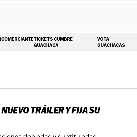
R
COMERCIANTE
TICKETS CUMBRE
VOTA
OPENS IN NEW WINDOW
OPEN
GUACHACA
GUACHACAS
NUEVO TRÁILER Y FIJA SU
unciones dobladas y subtituladas.