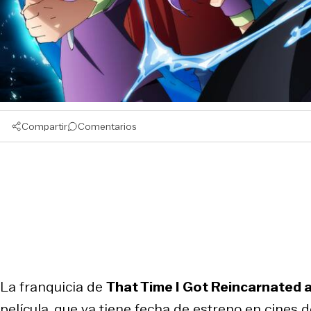
Compartir
Comentarios
La franquicia de
That Time I Got Reincarnated 
película, que ya tiene fecha de estreno en cines 