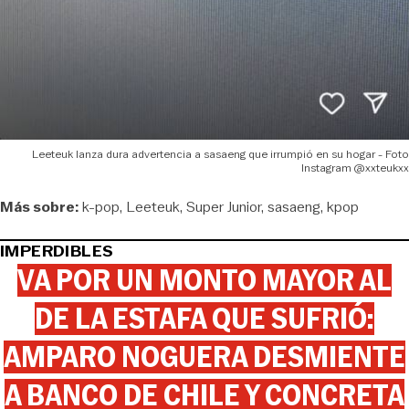
Leeteuk lanza dura advertencia a sasaeng que irrumpió en su hogar - Foto
Instagram @xxteukxx
Más sobre:
k-pop
Leeteuk
Super Junior
sasaeng
kpop
IMPERDIBLES
VA POR UN MONTO MAYOR AL
DE LA ESTAFA QUE SUFRIÓ:
AMPARO NOGUERA DESMIENTE
A BANCO DE CHILE Y CONCRETA