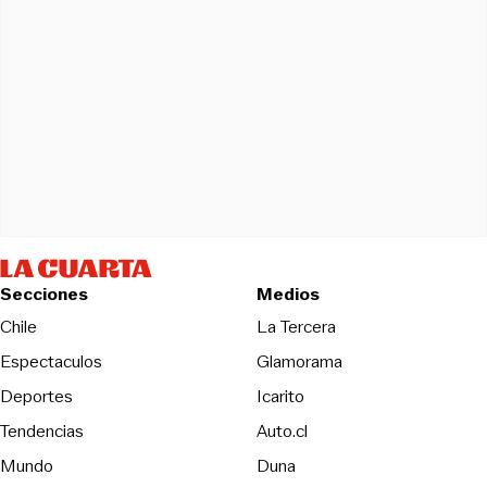
Secciones
Medios
Opens in new wind
Chile
La Tercera
Espectaculos
Glamorama
Opens in new window
Deportes
Icarito
Opens in new window
Tendencias
Auto.cl
Opens in new window
Mundo
Duna