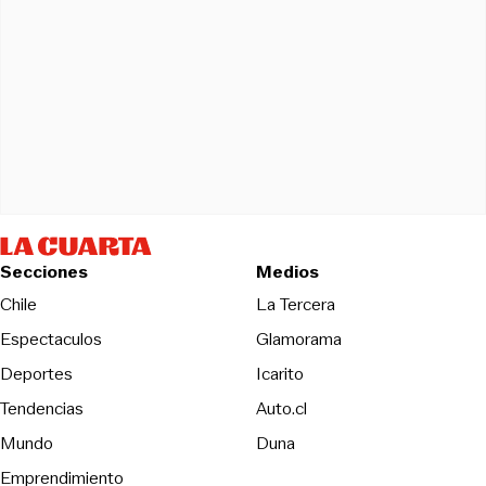
Secciones
Medios
Opens in new wind
Chile
La Tercera
Espectaculos
Glamorama
Opens in new window
Deportes
Icarito
Opens in new window
Tendencias
Auto.cl
Opens in new window
Mundo
Duna
Emprendimiento