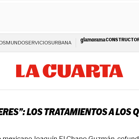
CONSTRUCTO
OS
MUNDO
SERVICIOS
URBANA
ERES”: LOS TRATAMIENTOS A LOS 
te mexicano Joaquín El Chapo Guzmán, cofunda