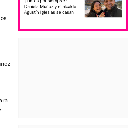
“¡Juntos por siempre!”:
Daniela Muñoz y el alcalde
Agustín Iglesias se casan
los
tínez
ara
e