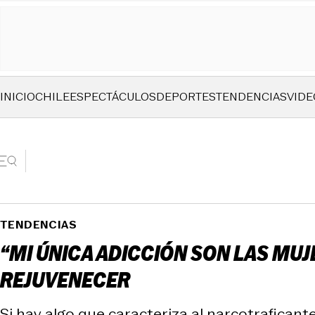
INICIO
CHILE
ESPECTÁCULOS
DEPORTES
TENDENCIAS
VIDE
TENDENCIAS
“MI ÚNICA ADICCIÓN SON LAS MUJ
REJUVENECER
Si hay algo que caracteriza al narcotrafican