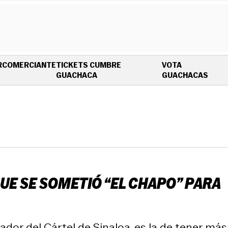
R
COMERCIANTE
TICKETS CUMBRE
VOTA
OPENS IN NEW WINDOW
OPEN
GUACHACA
GUACHACAS
QUE SE SOMETIÓ “EL CHAPO” PARA
dor del Cártel de Sinaloa, es la de tener más