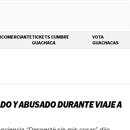
R
COMERCIANTE
TICKETS CUMBRE
VOTA
OPENS IN NEW WINDOW
OPEN
GUACHACA
GUACHACAS
DO Y ABUSADO DURANTE VIAJE A
ciencia. “Desperté sin mis cosas”, dijo.