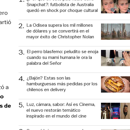
Snapchat?: futbolista de Australia
quedó en shock por choque cultural
ero
artió
2
.
La Odisea supera los mil millones
de dólares y se convertirá en el
mayor éxito de Christopher Nolan
3
.
El perro blasfemo: peludito se enoja
cuando su mami humana le ora la
palabra del Señor
4
.
¿Bajón? Estas son las
hamburguesas más pedidas por los
zó a
chilenos en delivery
co
5
.
Luz, cámara, sabor: Así es Cinema,
s de
el nuevo restorán temático
inspirado en el mundo del cine