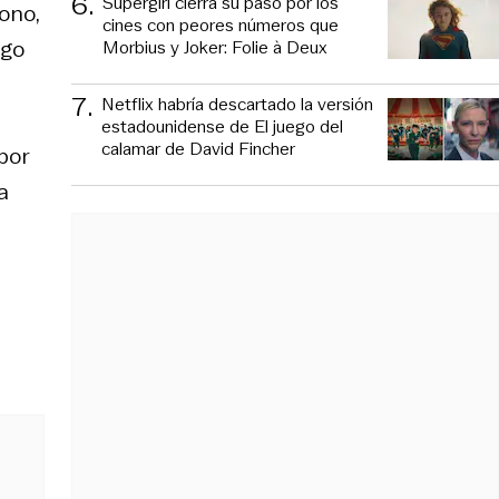
6
.
Supergirl cierra su paso por los
ono,
cines con peores números que
ngo
Morbius y Joker: Folie à Deux
7
.
Netflix habría descartado la versión
estadounidense de El juego del
calamar de David Fincher
por
a