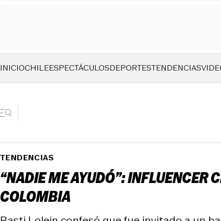
INICIO
CHILE
ESPECTÁCULOS
DEPORTES
TENDENCIAS
VIDE
TENDENCIAS
“NADIE ME AYUDÓ”: INFLUENCER 
COLOMBIA
Basti Lolein confesó que fue invitado a un bar