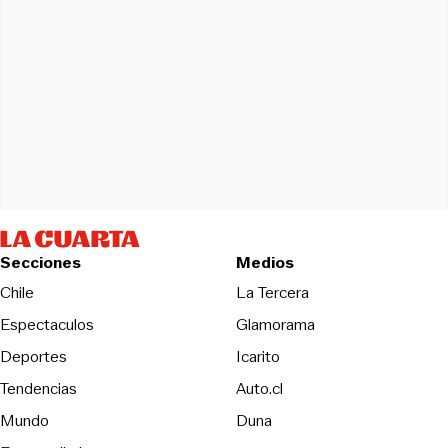
Secciones
Medios
Opens in new wind
Chile
La Tercera
Espectaculos
Glamorama
Opens in new window
Deportes
Icarito
Opens in new window
Tendencias
Auto.cl
Opens in new window
Mundo
Duna