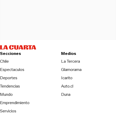
Secciones
Medios
Opens in new wind
Chile
La Tercera
Espectaculos
Glamorama
Opens in new window
Deportes
Icarito
Opens in new window
Tendencias
Auto.cl
Opens in new window
Mundo
Duna
Emprendimiento
Servicios