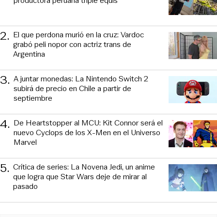
productora peruana triple equis
2
.
El que perdona murió en la cruz: Vardoc
grabó peli nopor con actriz trans de
Argentina
3
.
A juntar monedas: La Nintendo Switch 2
subirá de precio en Chile a partir de
septiembre
4
.
De Heartstopper al MCU: Kit Connor será el
nuevo Cyclops de los X-Men en el Universo
Marvel
5
.
Crítica de series: La Novena Jedi, un anime
que logra que Star Wars deje de mirar al
pasado