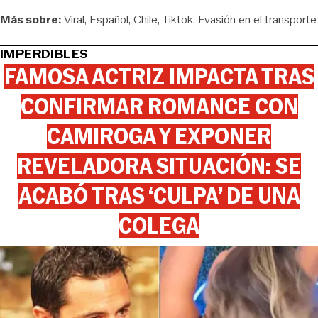
Más sobre:
Viral
Español
Chile
Tiktok
Evasión en el transporte
IMPERDIBLES
FAMOSA ACTRIZ IMPACTA TRAS
CONFIRMAR ROMANCE CON
CAMIROGA Y EXPONER
REVELADORA SITUACIÓN: SE
ACABÓ TRAS ‘CULPA’ DE UNA
COLEGA