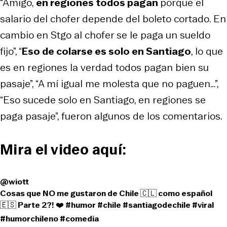
“Amigo,
en regiones todos pagan
porque el
salario del chofer depende del boleto cortado. En
cambio en Stgo al chofer se le paga un sueldo
fijo”, “
Eso de colarse es solo en Santiago
, lo que
es en regiones la verdad todos pagan bien su
pasaje”, “A mí igual me molesta que no paguen…”,
“Eso sucede solo en Santiago, en regiones se
paga pasaje”, fueron algunos de los comentarios.
Mira el video aquí:
@wiott
Cosas que NO me gustaron de Chile 🇨🇱 como español
🇪🇸 Parte 2?! ❤️
#humor
#chile
#santiagodechile
#viral
#humorchileno
#comedia