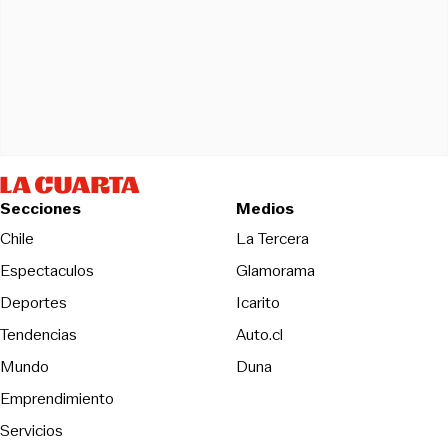
Secciones
Medios
Opens in new wind
Chile
La Tercera
Espectaculos
Glamorama
Opens in new window
Deportes
Icarito
Opens in new window
Tendencias
Auto.cl
Opens in new window
Mundo
Duna
Emprendimiento
Servicios