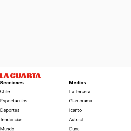
Secciones
Medios
Opens in new wind
Chile
La Tercera
Espectaculos
Glamorama
Opens in new window
Deportes
Icarito
Opens in new window
Tendencias
Auto.cl
Opens in new window
Mundo
Duna