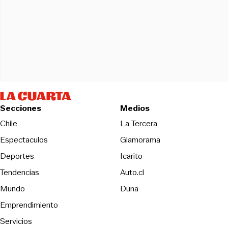
Secciones
Medios
Opens in new wind
Chile
La Tercera
Espectaculos
Glamorama
Opens in new window
Deportes
Icarito
Opens in new window
Tendencias
Auto.cl
Opens in new window
Mundo
Duna
Emprendimiento
Servicios