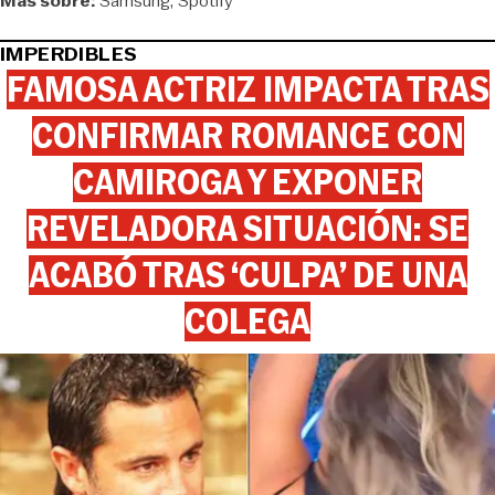
Más sobre:
Samsung
Spotify
IMPERDIBLES
FAMOSA ACTRIZ IMPACTA TRAS
CONFIRMAR ROMANCE CON
CAMIROGA Y EXPONER
REVELADORA SITUACIÓN: SE
ACABÓ TRAS ‘CULPA’ DE UNA
COLEGA