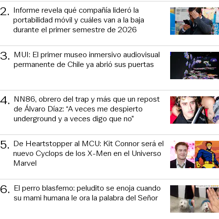
2
.
Informe revela qué compañía lideró la
portabilidad móvil y cuáles van a la baja
durante el primer semestre de 2026
3
.
MUI: El primer museo inmersivo audiovisual
permanente de Chile ya abrió sus puertas
4
.
NN86, obrero del trap y más que un repost
de Álvaro Díaz: “A veces me despierto
underground y a veces digo que no”
5
.
De Heartstopper al MCU: Kit Connor será el
nuevo Cyclops de los X-Men en el Universo
Marvel
6
.
El perro blasfemo: peludito se enoja cuando
su mami humana le ora la palabra del Señor