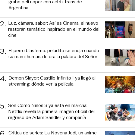
grabó peli nopor con actriz trans de
Argentina
2
.
Luz, cámara, sabor: Así es Cinema, el nuevo
restorán temático inspirado en el mundo del
cine
3
.
El perro blasfemo: peludito se enoja cuando
su mami humana le ora la palabra del Señor
4
.
Demon Slayer: Castillo Infinito I ya llegó al
streaming: dónde ver la película
5
.
Son Como Niños 3 ya está en marcha:
Netflix revela la primera imagen oficial del
regreso de Adam Sandler y compañía
6
.
Crítica de series: La Novena Jedi, un anime