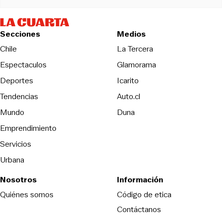
Secciones
Medios
Opens in new wind
Chile
La Tercera
Espectaculos
Glamorama
Opens in new window
Deportes
Icarito
Opens in new window
Tendencias
Auto.cl
Opens in new window
Mundo
Duna
Emprendimiento
Servicios
Urbana
Nosotros
Información
Opens in new
Quiénes somos
Código de etica
Contáctanos