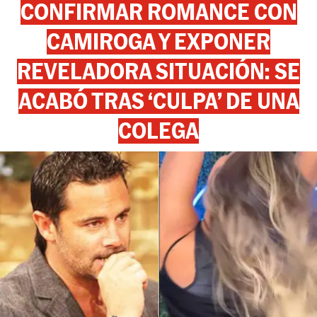
CONFIRMAR ROMANCE CON
CAMIROGA Y EXPONER
REVELADORA SITUACIÓN: SE
ACABÓ TRAS ‘CULPA’ DE UNA
COLEGA