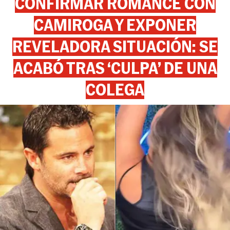
CONFIRMAR ROMANCE CON
CAMIROGA Y EXPONER
REVELADORA SITUACIÓN: SE
ACABÓ TRAS ‘CULPA’ DE UNA
COLEGA