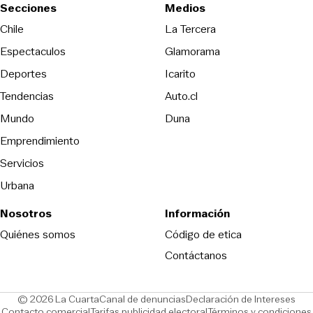
Secciones
Medios
Opens in new wind
Chile
La Tercera
Espectaculos
Glamorama
Opens in new window
Deportes
Icarito
Opens in new window
Tendencias
Auto.cl
Opens in new window
Mundo
Duna
Emprendimiento
Servicios
Urbana
Nosotros
Información
Opens in new
Quiénes somos
Código de etica
Contáctanos
Opens in new window
Ope
© 2026 La Cuarta
Canal de denuncias
Declaración de Intereses
Opens in new window
Opens in new window
Contacto comercial
Tarifas publicidad electoral
Términos y condiciones