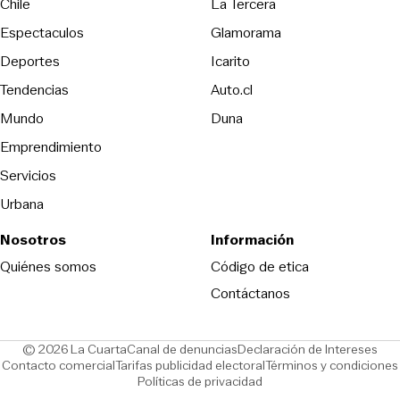
Opens in new wind
Chile
La Tercera
Espectaculos
Glamorama
Opens in new window
Deportes
Icarito
Opens in new window
Tendencias
Auto.cl
Opens in new window
Mundo
Duna
Emprendimiento
Servicios
Urbana
Nosotros
Información
Opens in new
Quiénes somos
Código de etica
Contáctanos
Opens in new window
Ope
© 2026 La Cuarta
Canal de denuncias
Declaración de Intereses
Opens in new window
Opens in new window
Contacto comercial
Tarifas publicidad electoral
Términos y condiciones
Políticas de privacidad